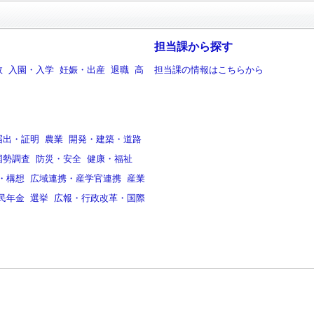
担当課から探す
故
入園・入学
妊娠・出産
退職
高
担当課の情報はこちらから
届出・証明
農業
開発・建築・道路
国勢調査
防災・安全
健康・福祉
・構想
広域連携・産学官連携
産業
民年金
選挙
広報・行政改革・国際