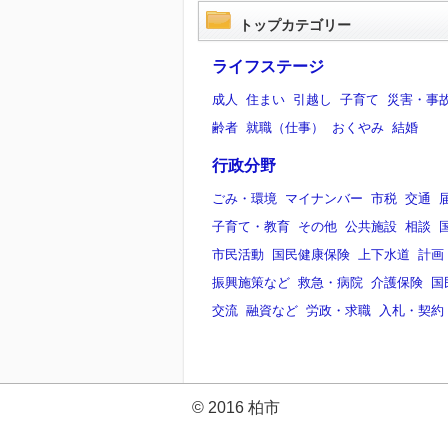
トップカテゴリー
ライフステージ
成人
住まい
引越し
子育て
災害・事
齢者
就職（仕事）
おくやみ
結婚
行政分野
ごみ・環境
マイナンバー
市税
交通
子育て・教育
その他
公共施設
相談
市民活動
国民健康保険
上下水道
計画
振興施策など
救急・病院
介護保険
国
交流
融資など
労政・求職
入札・契約
© 2016 柏市