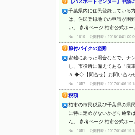
【パスポートセンター】申請
千葉県内に住民登録している
は、住民登録地での申請が困
い。 参考ページ 柏市公式ホー
No：1819
公開日時：2018/10/01 00:0
原付バイクの盗難
盗難にあった場合などで、ナ
し、市役所に備えてある「廃車
Ａ ◆◇【問合せ】お問い合わ
No：1057
公開日時：2017/01/06 19:1
税額
柏市の市民税及び千葉県の県
に特に定めがないかぎり通常
ん。 参考ページ 柏市公式ホー
No：1051
公開日時：2017/01/06 19:1