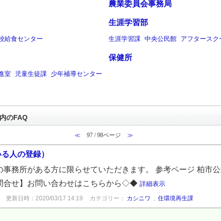
農業委員会事務局
生涯学習部
校給食センター
生涯学習課
中央公民館
アフタースク
保健所
進室
児童生徒課
少年補導センター
内のFAQ
≪
97 / 98ページ
≫
いる人の登録）
の事務所がある方に限らせていただきます。 参考ページ 柏市
問合せ】お問い合わせはこちらから◇◆
詳細表示
更新日時：2020/03/17 14:19
カテゴリー：
カシニワ
,
住環境再生課