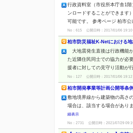
行政資料室（市役所本庁舎1
ンロードすることができます
可能です。 参考ページ 柏市公
No：615
公開日時：2017/01/06 19:10
柏市防災福祉K-Netにおける
大地震発生直後は行政機能が
た近隣住民同士での協力が必
援者に対しての見守り活動が行
No：127
公開日時：2017/01/06 19:12
柏市開発事業等計画公開等条
敷地境界線から建築物の高さ
場合は、該当する場合がありま
細表示
No：2731
公開日時：2021/07/29 09:1