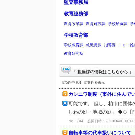
監査事務局
教育総務部
教育政策課
教育施設課
学校給食課
学
学校教育部
学校教育課
教職員課
指導課
ＩＣＴ推
教育研究所
『 担当課の情報はこちらから 』 
975件中 961 - 970 件を表示
カシニワ制度（市外に住んで
可能です。 但し、柏市に団体
しわの庭・地域の庭」 ◆◇【
No：704
公開日時：2019/04/01 00:00
自転車等の代車扱いについて