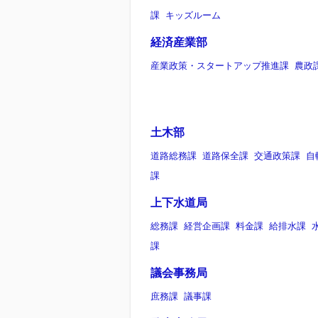
課
キッズルーム
経済産業部
産業政策・スタートアップ推進課
農政
土木部
道路総務課
道路保全課
交通政策課
自
課
上下水道局
総務課
経営企画課
料金課
給排水課
課
議会事務局
庶務課
議事課