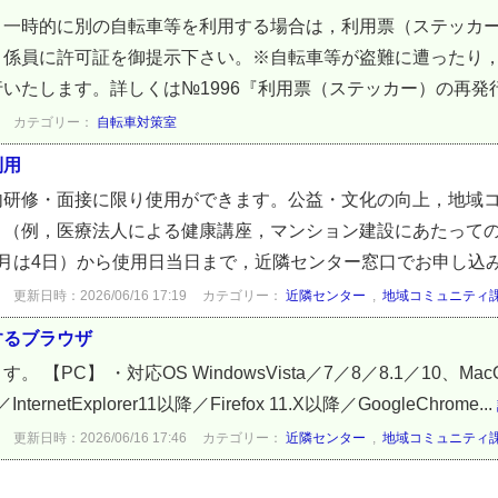
一時的に別の自転車等を利用する場合は，利用票（ステッカー
，係員に許可証を御提示下さい。※自転車等が盗難に遭ったり
いたします。詳しくは№1996『利用票（ステッカー）の再発行』
カテゴリー：
自転車対策室
利用
内研修・面接に限り使用ができます。公益・文化の向上，地域
。（例，医療法人による健康講座，マンション建設にあたって
月は4日）から使用日当日まで，近隣センター窓口でお申し込み.
更新日時：2026/06/16 17:19
カテゴリー：
近隣センター
,
地域コミュニティ
するブラウザ
PC】 ・対応OS WindowsVista／7／8／8.1／10、Mac
InternetExplorer11以降／Firefox 11.X以降／GoogleChrome...
更新日時：2026/06/16 17:46
カテゴリー：
近隣センター
,
地域コミュニティ