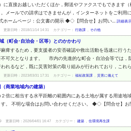
階）に直接お越しいただくほか，郵送やファクスでもできます（
）。メールでの請求はできませんが，インターネットをご利用
式ホームページ：公文書の開示 ◆◇【問合せ】お問い...
詳細表
更新日時：2018/11/14 14:31
カテゴリー：
行政課
,
その他
地域（町会･自治会・区等）とのかかわり
麻痺するため，要支援者の安否確認や救出活動を迅速に行うた
要不可欠となります。 市内の先進的な町会・自治会等では，
われるなど，既に災害対策の取り組みが行われており，これらの
更新日時：2023/03/31 17:31
カテゴリー：
福祉政策課
,
災害に備えて
例（商業地域内の建築）
の２倍に相当する水平距離の範囲内にある土地が属する用途地
す。 不明な場合はお問い合わせください。 ◆◇【問合せ】
9
更新日時：2026/04/01 16:47
カテゴリー：
建築
,
住環境再生課