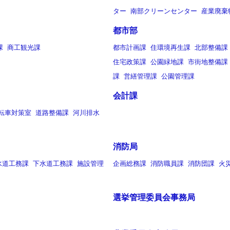
ター
南部クリーンセンター
産業廃棄
都市部
課
商工観光課
都市計画課
住環境再生課
北部整備課
住宅政策課
公園緑地課
市街地整備課
課
営繕管理課
公園管理課
会計課
転車対策室
道路整備課
河川排水
消防局
水道工務課
下水道工務課
施設管理
企画総務課
消防職員課
消防団課
火
選挙管理委員会事務局