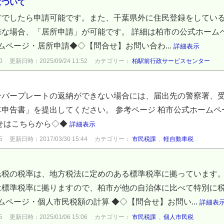
について
方でしたら申請可能です。また、千葉県外に住民登録をしてい
難な場合、「居所申請」が可能です。 詳細は柏市の公式ホーム
ムページ・居所申請◆◇【問合せ】お問い合わ...
詳細表示
0
更新日時：2025/09/24 11:52
カテゴリー：
柏駅前行政サービスセンター
ンバープレートの返納ができない場合には、届出先の警察署、
申告書」を提出してください。 参考ページ 柏市公式ホーム
せはこちらから◇◆
詳細表示
5
更新日時：2017/03/30 15:44
カテゴリー：
市民税課
,
軽自動車税
民税の税率は、地方税法に定めのある標準税率に拠っています
は標準税率に拠りますので、柏市が他の自治体に比べて特別に
ムページ・個人市民税額の計算 ◆◇【問合せ】お問い...
詳細表
5
更新日時：2025/01/06 15:06
カテゴリー：
市民税課
,
個人市民税