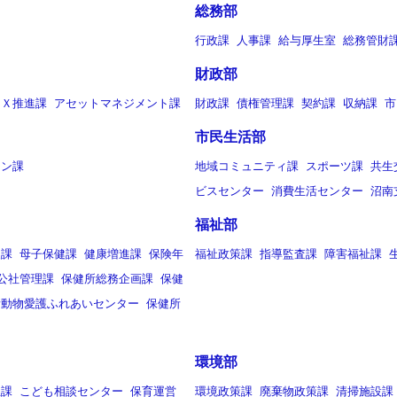
総務部
行政課
人事課
給与厚生室
総務管財
財政部
ＤＸ推進課
アセットマネジメント課
財政課
債権管理課
契約課
収納課
市
市民生活部
ョン課
地域コミュニティ課
スポーツ課
共生
ビスセンター
消費生活センター
沼南
福祉部
援課
母子保健課
健康増進課
保険年
福祉政策課
指導監査課
障害福祉課
公社管理課
保健所総務企画課
保健
所動物愛護ふれあいセンター
保健所
環境部
祉課
こども相談センター
保育運営
環境政策課
廃棄物政策課
清掃施設課