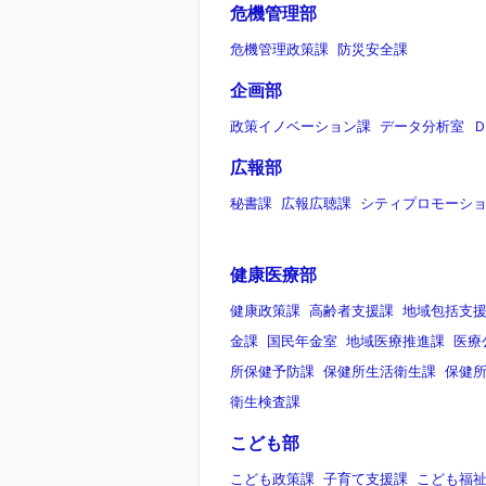
危機管理部
危機管理政策課
防災安全課
企画部
政策イノベーション課
データ分析室
広報部
秘書課
広報広聴課
シティプロモーシ
健康医療部
健康政策課
高齢者支援課
地域包括支
金課
国民年金室
地域医療推進課
医療
所保健予防課
保健所生活衛生課
保健
衛生検査課
こども部
こども政策課
子育て支援課
こども福