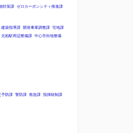
物対策課
ゼロカーボンシティ推進課
建築指導課
開発事業調整課
宅地課
北柏駅周辺整備課
中心市街地整備
災予防課
警防課
救急課
指揮統制課