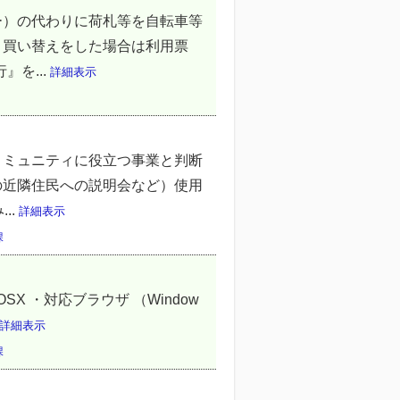
）の代わりに荷札等を自転車等
，買い替えをした場合は利用票
を...
詳細表示
コミュニティに役立つ事業と判断
の近隣住民への説明会など）使用
..
詳細表示
課
OSX ・対応ブラウザ （Window
詳細表示
課