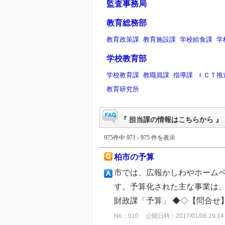
監査事務局
教育総務部
教育政策課
教育施設課
学校給食課
学
学校教育部
学校教育課
教職員課
指導課
ＩＣＴ推
教育研究所
『 担当課の情報はこちらから 』 
975件中 971 - 975 件を表示
柏市の予算
市では、広報かしわやホーム
す。予算化された主な事業は、
財政課「予算」 ◆◇【問合せ
No：910
公開日時：2017/01/06 19:14