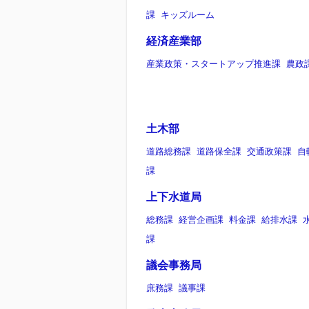
課
キッズルーム
経済産業部
産業政策・スタートアップ推進課
農政
土木部
道路総務課
道路保全課
交通政策課
自
課
上下水道局
総務課
経営企画課
料金課
給排水課
課
議会事務局
庶務課
議事課