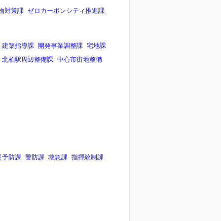
物対策課
ゼロカーボンシティ推進課
建築指導課
開発事業調整課
宅地課
北柏駅周辺整備課
中心市街地整備
災予防課
警防課
救急課
指揮統制課