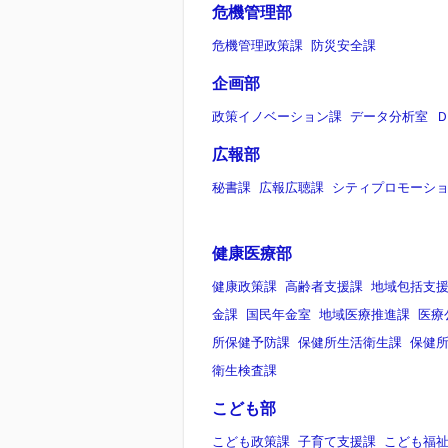
危機管理部
危機管理政策課
防災安全課
企画部
政策イノベーション課
データ分析室
広報部
秘書課
広報広聴課
シティプロモーシ
健康医療部
健康政策課
高齢者支援課
地域包括支
金課
国民年金室
地域医療推進課
医療
所保健予防課
保健所生活衛生課
保健
衛生検査課
こども部
こども政策課
子育て支援課
こども福