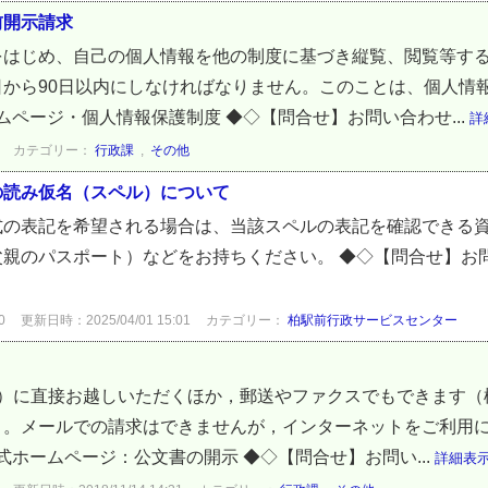
前開示請求
をはじめ、自己の個人情報を他の制度に基づき縦覧、閲覧等す
から90日以内にしなければなりません。このことは、個人情
ムページ・個人情報保護制度 ◆◇【問合せ】お問い合わせ...
詳
カテゴリー：
行政課
,
その他
の読み仮名（スペル）について
式の表記を希望される場合は、当該スペルの表記を確認できる
父親のパスポート）などをお持ちください。 ◆◇【問合せ】お
0
更新日時：2025/04/01 15:01
カテゴリー：
柏駅前行政サービスセンター
階）に直接お越しいただくほか，郵送やファクスでもできます（
）。メールでの請求はできませんが，インターネットをご利用
式ホームページ：公文書の開示 ◆◇【問合せ】お問い...
詳細表