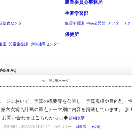
農業委員会事務局
生涯学習部
校給食センター
生涯学習課
中央公民館
アフタースク
保健所
進室
児童生徒課
少年補導センター
内のFAQ
≪
98 / 98ページ
≫
ページにおいて、予算の概要等を公表し、予算規模や目的別・
第六次総合計画の重点テーマ別に内容を掲載しています。 参
】お問い合わせはこちらから◇◆
詳細表示
更新日時：2025/03/21 14:24
カテゴリー：
財政課
,
その他