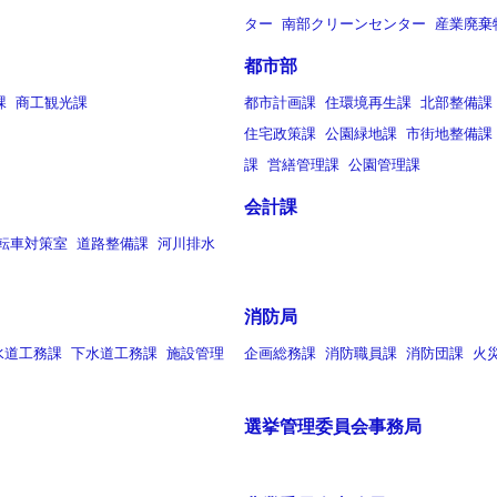
ター
南部クリーンセンター
産業廃棄
都市部
課
商工観光課
都市計画課
住環境再生課
北部整備課
住宅政策課
公園緑地課
市街地整備課
課
営繕管理課
公園管理課
会計課
転車対策室
道路整備課
河川排水
消防局
水道工務課
下水道工務課
施設管理
企画総務課
消防職員課
消防団課
火
選挙管理委員会事務局