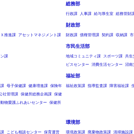
総務部
行政課
人事課
給与厚生室
総務管財
財政部
ＤＸ推進課
アセットマネジメント課
財政課
債権管理課
契約課
収納課
市
市民生活部
ョン課
地域コミュニティ課
スポーツ課
共生
ビスセンター
消費生活センター
沼南
福祉部
援課
母子保健課
健康増進課
保険年
福祉政策課
指導監査課
障害福祉課
公社管理課
保健所総務企画課
保健
所動物愛護ふれあいセンター
保健所
環境部
祉課
こども相談センター
保育運営
環境政策課
廃棄物政策課
清掃施設課