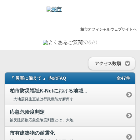
柏市オフィシャルウェブサイトへ
アクセス数順
『 災害に備えて 』 内のFAQ
全47件
柏市防災福祉K-Netにおける地域...
大地震発生直後は行政機能が麻痺す...
応急危険度判定
被災建築物応急危険度判定とは、大地...
市有建築物の耐震化