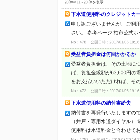
20件中 11 - 20 件を表示
下水道使用料のクレジットカ
申し訳ございませんが、ご利
さい。 参考ページ 柏市公式
No：478
公開日時：2017/01/06 19:16
受益者負担金は何回かかるか
受益者負担金は、その土地につ
ば、負担金総額が63,600円の
をお支払いいただければ、その
No：472
公開日時：2017/01/06 19:16
下水道使用料の納付書紛失
納付書を再発行いたしますので
（井戸・専用水道ダイヤル） 電
使用料は水道料金と合わせてお支
No：1757
公開日時：2018/03/20 14:1