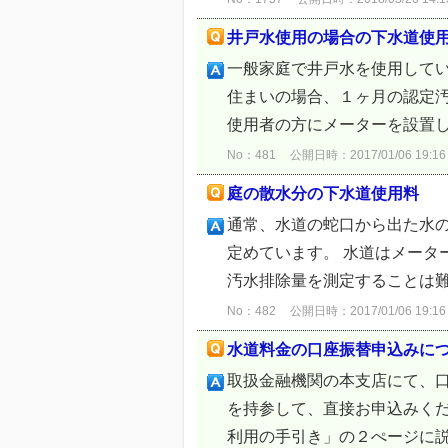
井戸水使用の場合の下水道使
一般家庭で井戸水を使用して
住まいの場合、１ヶ月の認定汚
使用者の方にメーターを設置し
No：481
公開日時：2017/01/06 19:16
庭の散水分の下水道使用料
通常、水道の蛇口から出た水
定めています。 水道はメー
汚水排除量を測定することは難
No：482
公開日時：2017/01/06 19:16
水道料金の口座振替申込みに
取扱金融機関の本支店にて、
を持参して、直接お申込みく
利用の手引き」の２ぺージに説