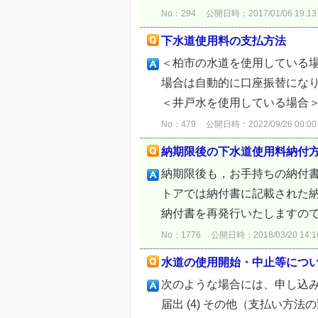
No：294
公開日時：2017/01/06 19:13
下水道使用料の支払方法
＜柏市の水道を使用している場
場合は自動的に口座振替にな
＜井戸水を使用している場合＞ 
No：479
公開日時：2022/09/26 00:00
納期限後の下水道使用料納付
納期限後も，お手持ちの納付
トアでは納付書に記載された
納付書を再発行いたしますので以
No：1776
公開日時：2018/03/20 14:1
水道の使用開始・中止等につ
次のような場合には、申し込みや届
届出 (4) その他（支払い方