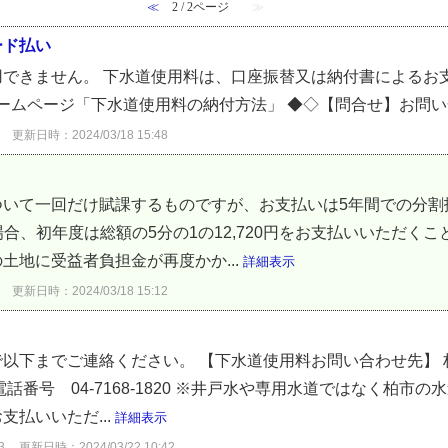
≪
2 / 2ページ
≫
ード払い
用できません。 下水道使用料は、口座振替又は納付書によるお
ホームページ「下水道使用料の納付方法」 ◆◇【問合せ】お問
更新日時：2024/03/18 15:48
いて一回だけ賦課するものですが、お支払いは5年間での分割
場合、初年度は総額の5分の1の12,720円をお支払いいただくこと
土地に受益者負担金が再度かか...
詳細表示
更新日時：2024/03/18 15:12
以下までご連絡ください。 【下水道使用料お問い合わせ先】
話番号 04-7168-1820 ※井戸水や専用水道ではなく柏市
払いいただ...
詳細表示
3
更新日時：2024/03/22 10:42