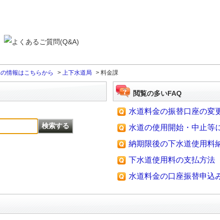
課の情報はこちらから
>
上下水道局
>
料金課
閲覧の多いFAQ
水道料金の振替口座の変
水道の使用開始・中止等
納期限後の下水道使用料
下水道使用料の支払方法
水道料金の口座振替申込