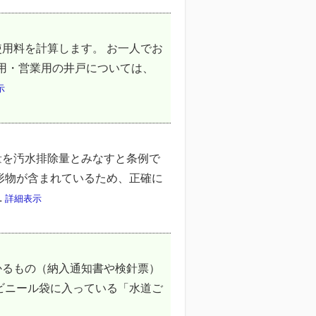
用料を計算します。 お一人でお
業用・営業用の井戸については、
示
量を汚水排除量とみなすと条例で
形物が含まれているため、正確に
.
詳細表示
かるもの（納入通知書や検針票）
ビニール袋に入っている「水道ご