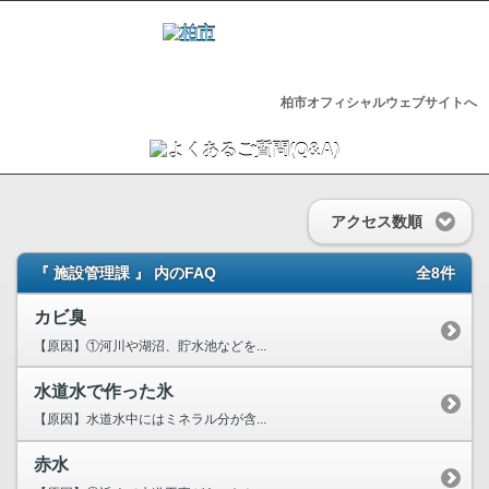
柏市オフィシャルウェブサイトへ
アクセス数順
『 施設管理課 』 内のFAQ
全8件
カビ臭
【原因】①河川や湖沼、貯水池などを...
水道水で作った氷
【原因】水道水中にはミネラル分が含...
赤水