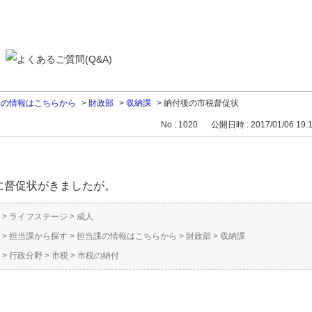
課の情報はこちらから
>
財政部
>
収納課
>
納付後の市税督促状
No : 1020
公開日時 : 2017/01/06 19:
に督促状がきましたが。
>
ライフステージ
>
成人
>
担当課から探す
>
担当課の情報はこちらから
>
財政部
>
収納課
>
行政分野
>
市税
>
市税の納付