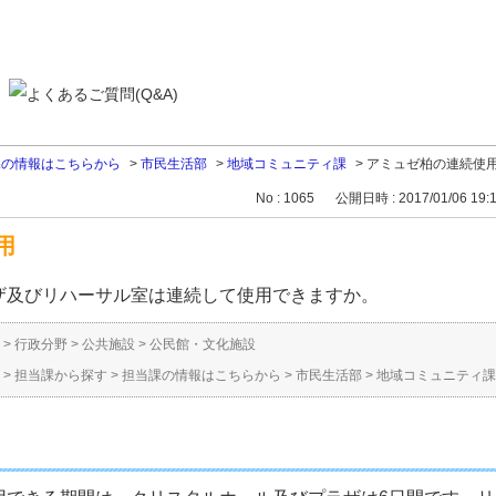
課の情報はこちらから
>
市民生活部
>
地域コミュニティ課
>
アミュゼ柏の連続使
No : 1065
公開日時 : 2017/01/06 19:
用
ザ及びリハーサル室は連続して使用できますか。
>
行政分野
>
公共施設
>
公民館・文化施設
>
担当課から探す
>
担当課の情報はこちらから
>
市民生活部
>
地域コミュニティ課