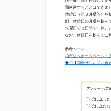
同一催し物で連続して使
間使用することはできま
休館日（第３月曜等）を
例：休館日の月曜を挟ん
水曜日で２日間で一件、
なお、休館日を挟んでご
参考ページ
柏市公式ホームページ・
◆◇【問合せ】お問い合
アンケート:ご
役に立った
役に立たな