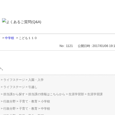
育
>
中学校
>
こども１１０
No : 1121
公開日時 : 2017/01/06 19:
い。
>
ライフステージ
>
入園・入学
>
ライフステージ
>
引越し
>
担当課から探す
>
担当課の情報はこちらから
>
生涯学習部
>
生涯学習課
>
行政分野
>
子育て・教育
>
小学校
>
行政分野
>
子育て・教育
>
中学校