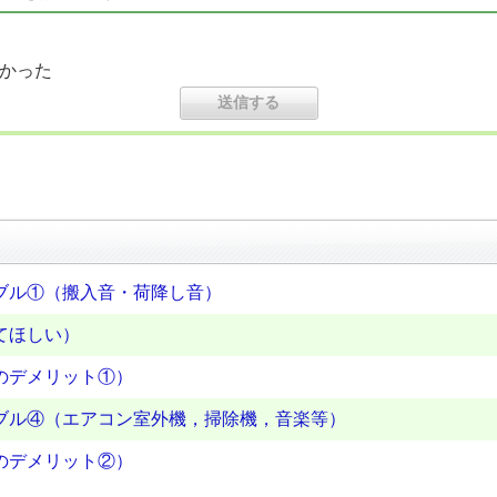
かった
ブル①（搬入音・荷降し音）
てほしい）
のデメリット①）
ブル④（エアコン室外機，掃除機，音楽等）
のデメリット②）