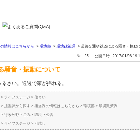
課の情報はこちらから
>
環境部
>
環境政策課
>
道路交通や鉄道による騒音・振動
No : 25
公開日時 : 2017/01/06 19:
る騒音・振動について
うるさい。通過で家が揺れる。
>
ライフステージ
>
住まい
>
担当課から探す
>
担当課の情報はこちらから
>
環境部
>
環境政策課
>
行政分野
>
ごみ・環境
>
公害
>
ライフステージ
>
引越し