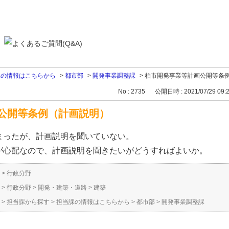
課の情報はこちらから
>
都市部
>
開発事業調整課
>
柏市開発事業等計画公開等条
No : 2735
公開日時 : 2021/07/29 09:
公開等条例（計画説明）
まったが、計画説明を聞いていない。
が心配なので、計画説明を聞きたいがどうすればよいか。
>
行政分野
>
行政分野
>
開発・建築・道路
>
建築
>
担当課から探す
>
担当課の情報はこちらから
>
都市部
>
開発事業調整課