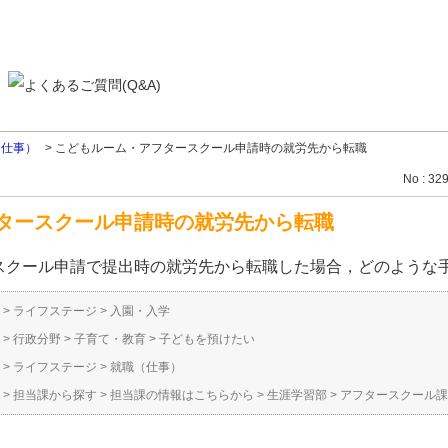
（仕事）
>
こどもルーム・アフタースクール申請時の就労先から転職
No : 32
タースクール申請時の就労先から転職
スクール申請で提出時の就労先から転職した場合，どのような
>
ライフステージ
>
入園・入学
>
行政分野
>
子育て・教育
>
子どもを預けたい
>
ライフステージ
>
就職（仕事）
>
担当課から探す
>
担当課の情報はこちらから
>
生涯学習部
>
アフタースクール課