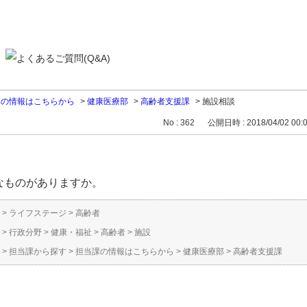
課の情報はこちらから
>
健康医療部
>
高齢者支援課
>
施設相談
No : 362
公開日時 : 2018/04/02 00:
なものがありますか。
>
ライフステージ
>
高齢者
>
行政分野
>
健康・福祉
>
高齢者
>
施設
>
担当課から探す
>
担当課の情報はこちらから
>
健康医療部
>
高齢者支援課