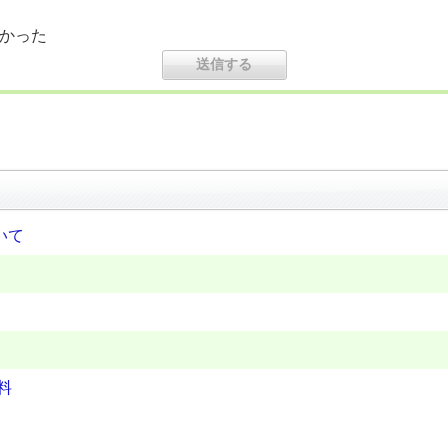
かった
いて
料