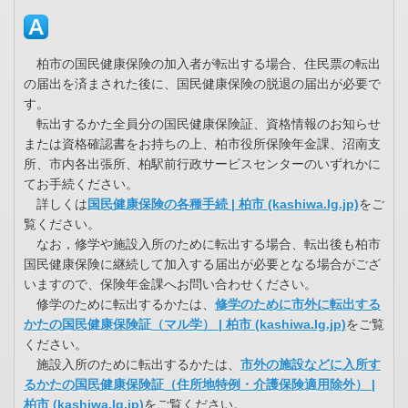
柏市の国民健康保険の加入者が転出する場合、住民票の転出
の届出を済まされた後に、国民健康保険の脱退の届出が必要で
す。
転出するかた全員分の国民健康保険証、資格情報のお知らせ
または資格確認書をお持ちの上、柏市役所保険年金課、沼南支
所、市内各出張所、柏駅前行政サービスセンターのいずれかに
てお手続ください。
詳しくは
国民健康保険の各種手続 | 柏市 (kashiwa.lg.jp)
をご
覧ください。
なお，修学や施設入所のために転出する場合、転出後も柏市
国民健康保険に継続して加入する届出が必要となる場合がござ
いますので、保険年金課へお問い合わせください。
修学のために転出するかたは、
修学のために市外に転出する
かたの国民健康保険証（マル学） | 柏市 (kashiwa.lg.jp)
をご覧
ください。
施設入所のために転出するかたは、
市外の施設などに入所す
るかたの国民健康保険証（住所地特例・介護保険適用除外） |
柏市 (kashiwa.lg.jp)
をご覧ください。