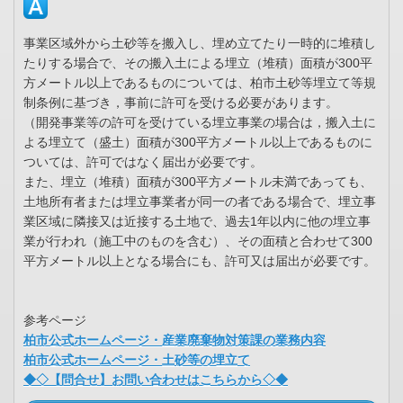
事業区域外から土砂等を搬入し、埋め立てたり一時的に堆積し
たりする場合で、その搬入土による埋立（堆積）面積が300平
方メートル以上であるものについては、柏市土砂等埋立て等規
制条例に基づき，事前に許可を受ける必要があります。
（開発事業等の許可を受けている埋立事業の場合は，搬入土に
よる埋立て（盛土）面積が300平方メートル以上であるものに
ついては、許可ではなく届出が必要です。
また、埋立（堆積）面積が300平方メートル未満であっても、
土地所有者または埋立事業者が同一の者である場合で、埋立事
業区域に隣接又は近接する土地で、過去1年以内に他の埋立事
業が行われ（施工中のものを含む）、その面積と合わせて300
平方メートル以上となる場合にも、許可又は届出が必要です。
参考ページ
柏市公式ホームページ・産業廃棄物対策課の業務内容
柏市公式ホームページ・土砂等の埋立て
◆◇【問合せ】お問い合わせはこちらから◇◆