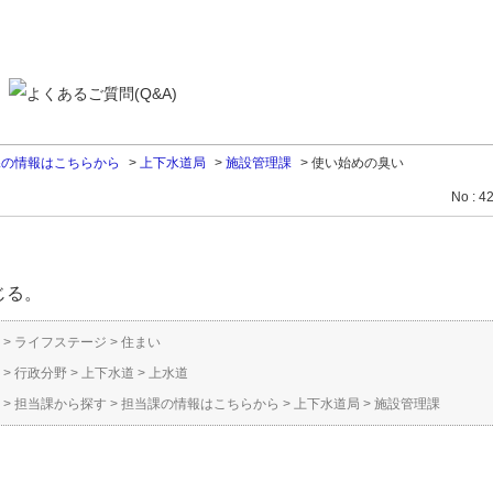
課の情報はこちらから
>
上下水道局
>
施設管理課
>
使い始めの臭い
No : 4
じる。
>
ライフステージ
>
住まい
>
行政分野
>
上下水道
>
上水道
>
担当課から探す
>
担当課の情報はこちらから
>
上下水道局
>
施設管理課