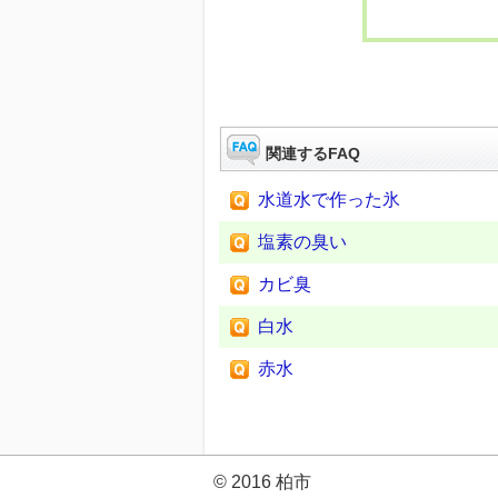
関連するFAQ
水道水で作った氷
塩素の臭い
カビ臭
白水
赤水
© 2016 柏市