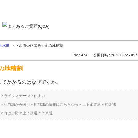
下水道
>
下水道受益者負担金の地積割
No : 474
公開日時 : 2022/09/26 09:
の地積割
してかかるのはなぜですか。
>
ライフステージ
>
住まい
>
担当課から探す
>
担当課の情報はこちらから
>
上下水道局
>
料金課
>
行政分野
>
上下水道
>
下水道