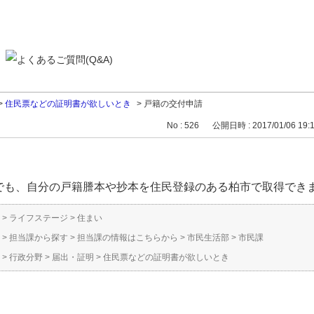
>
住民票などの証明書が欲しいとき
>
戸籍の交付申請
No : 526
公開日時 : 2017/01/06 19:
でも、自分の戸籍謄本や抄本を住民登録のある柏市で取得でき
>
ライフステージ
>
住まい
>
担当課から探す
>
担当課の情報はこちらから
>
市民生活部
>
市民課
>
行政分野
>
届出・証明
>
住民票などの証明書が欲しいとき