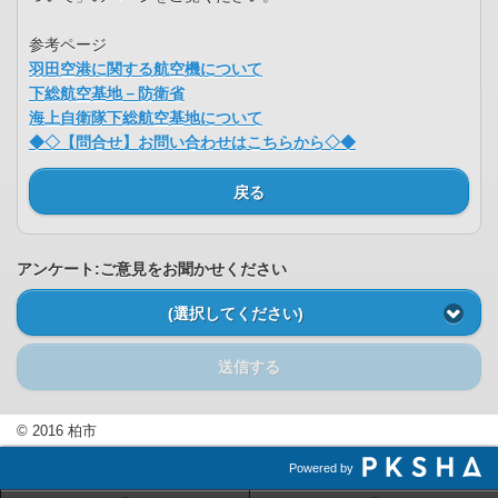
参考ページ
羽田空港に関する航空機について
下総航空基地－防衛省
海上自衛隊下総航空基地について
◆◇【問合せ】お問い合わせはこちらから◇◆
戻る
アンケート:ご意見をお聞かせください
(選択してください)
送信する
© 2016 柏市
Powered by