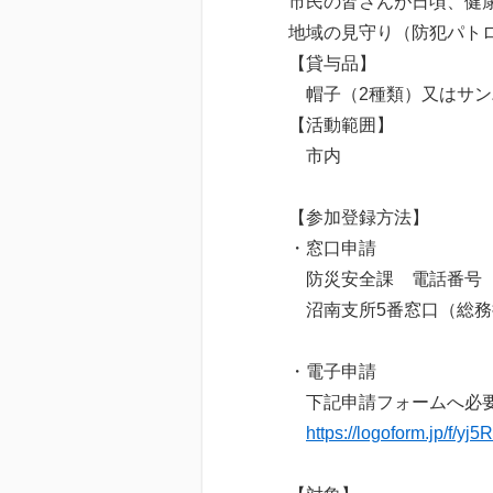
市民の皆さんが日頃、健
地域の見守り（防犯パト
【貸与品】
帽子（2種類）又はサン
【活動範囲】
市内
【参加登録方法】
・窓口申請
防災安全課 電話番号 04-
沼南支所5番窓口（総務担当
・電子申請
下記申請フォームへ必要事項
https://logoform.jp/f/yj5