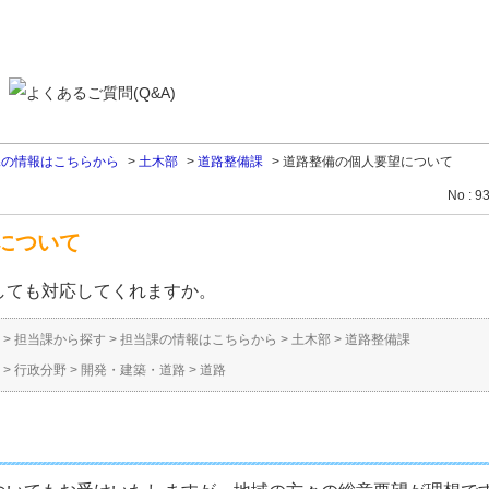
課の情報はこちらから
>
土木部
>
道路整備課
>
道路整備の個人要望について
No : 9
について
しても対応してくれますか。
>
担当課から探す
>
担当課の情報はこちらから
>
土木部
>
道路整備課
>
行政分野
>
開発・建築・道路
>
道路