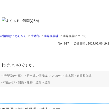
課の情報はこちらから
>
土木部
>
道路整備課
>
道路整備について
No : 937
公開日時 : 2017/01/06 19:
すればいいのですか。
>
担当課から探す
>
担当課の情報はこちらから
>
土木部
>
道路整備課
>
行政分野
>
開発・建築・道路
>
道路