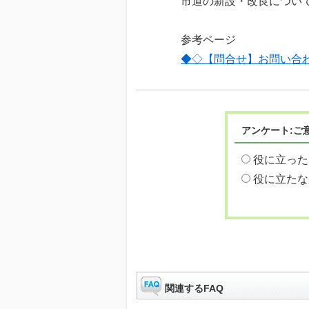
市道の新設・改良につい
参考ページ
◆◇【問合せ】お問い合
アンケート:ご
役に立った
役に立たな
関連するFAQ