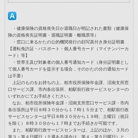
・健康保険の資格喪失日か退職日が明記された書類（健康保
険の資格喪失証明書・退職証明書・離職票等）
・窓口に来るかたの公的機関発行の顔写真付き身分証明書
【運転免許証・パスポート・個人番号カード（マイナンバーカ
ード）等】
・世帯主及び対象者の個人番号通知カード（身分証明書とし
て個人番号カードを提示する場合，そのかたの分の通知カード
は不要）
上記のものをお持ちの上、柏市役所保険年金課、沼南支所窓
口サービス課、市内各出張所、柏駅前行政サービスセンターの
いずれかにてお手続きください。
なお、柏市役所保険年金課・沼南支所窓口サービス課・市内
各出張所は平日８時３０分から１７時１５分まで、柏駅前行政
サービスセンターは平日８時３０分から１９時、土曜日（祝日
を除く）８時３０分から１７時までお手続きが可能です。
また、柏駅前行政サービスセンターは、上記のほか、３月の
第３・第４日曜日（５週ある場合は，第４・第５日曜日）と、