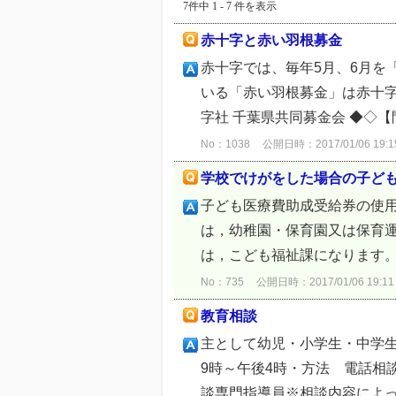
7件中 1 - 7 件を表示
赤十字と赤い羽根募金
赤十字では、毎年5月、6月を
いる「赤い羽根募金」は赤十字
字社 千葉県共同募金会 ◆◇
No：1038
公開日時：2017/01/06 19:1
学校でけがをした場合の子ど
子ども医療費助成受給券の使用
は，幼稚園・保育園又は保育運
は，こども福祉課になります。 
No：735
公開日時：2017/01/06 19:11
教育相談
主として幼児・小学生・中学
9時～午後4時・方法 電
談専門指導員※相談内容によっ