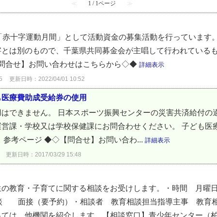
≪
1 / 1ページ
≫
「赤十字運動月間」として活動資金の募集活動を行っています。
とは別のもので、千葉県共同募金会が主唱して行われているも
【問合せ】お問い合わせはこちらから◇◆
詳細表示
5
更新日時：2022/04/01 10:52
も医療費助成受給券の使用
はできません。 日本スポーツ振興センターの災害共済給付の
営課・学校又は学校保健課にお問合わせください。 子ども医
参考ページ ◆◇【問合せ】お問い合わ...
詳細表示
更新日時：2017/03/29 15:48
生の教育・子育てに関する相談をお受けします。・時間 月曜
話相談 面接（要予約）・相談者 教育相談担当指導主事
ては，他機関を紹介します。【相談窓口】青少年センター（柏市