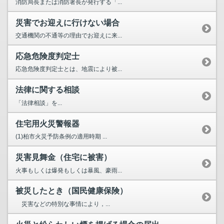
消防局長または消防署長が発行する「...
災害でお迎えに行けない場合
交通機関の不通等の理由でお迎えに来...
応急危険度判定士
応急危険度判定士とは、地震により被...
法律に関する相談
「法律相談」を...
住宅用火災警報器
(1)柏市火災予防条例の適用時期 ...
災害見舞金（住宅に被害）
火事もしくは爆発もしくは暴風、豪雨...
被災したとき（国民健康保険）
災害などの特別な事情により，...