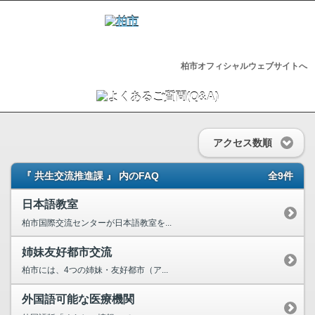
柏市オフィシャルウェブサイトへ
アクセス数順
『 共生交流推進課 』 内のFAQ
全9件
日本語教室
柏市国際交流センターが日本語教室を...
姉妹友好都市交流
柏市には、4つの姉妹・友好都市（ア...
外国語可能な医療機関