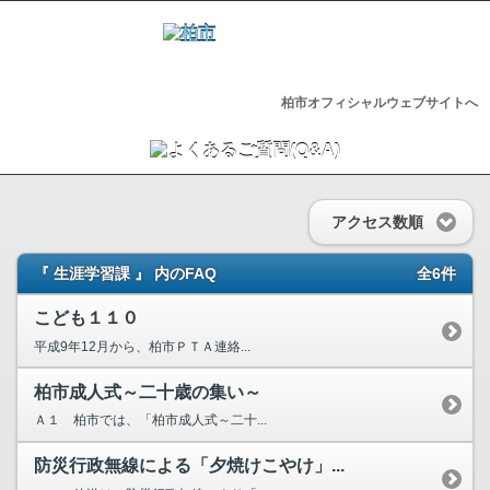
柏市オフィシャルウェブサイトへ
アクセス数順
『 生涯学習課 』 内のFAQ
全6件
こども１１０
平成9年12月から、柏市ＰＴＡ連絡...
柏市成人式～二十歳の集い～
Ａ１ 柏市では、「柏市成人式～二十...
防災行政無線による「夕焼けこやけ」...