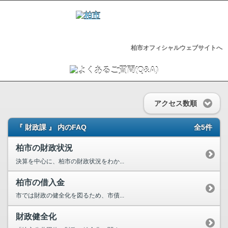
柏市オフィシャルウェブサイトへ
アクセス数順
『 財政課 』 内のFAQ
全5件
柏市の財政状況
決算を中心に、柏市の財政状況をわか...
柏市の借入金
市では財政の健全化を図るため、市債...
財政健全化