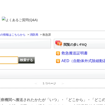
課の情報はこちらから
>
消防局
>
救急課
閲覧の多いFAQ
救急搬送証明書
AED（自動体外式除細動
≪
1 / 1ページ
≫
医療機関へ搬送されたかたが「いつ」・「どこから」・「どこ