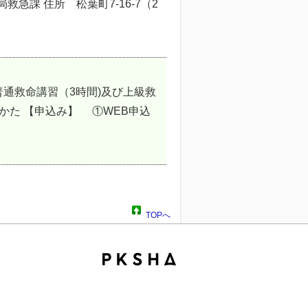
課 住所 松葉町7-16-7（2
通救命講習（3時間)及び上級救
かた 【申込み】 ①WEB申込
TOPへ