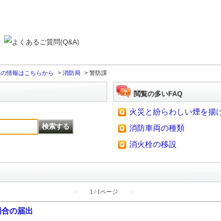
課の情報はこちらから
>
消防局
>
警防課
閲覧の多いFAQ
火災と紛らわしい煙を揚
消防車両の種類
消火栓の移設
≪
1 / 1ページ
≫
場合の届出