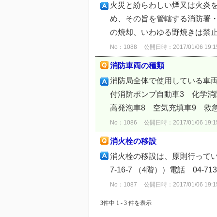
火災と紛らわしい煙又は火炎
め、その旨を管轄する消防署
の焼却、いわゆる野焼きは禁止
No：1088
公開日時：2017/01/06 19:1
消防車両の種類
消防局全体で使用している車両
付消防ポンプ自動車3 化学消
高発泡車8 空気充填車9 救急
No：1086
公開日時：2017/01/06 19:1
消火栓の移設
消火栓の移設は、原則行って
7-16-7 （4階））電話 04
No：1087
公開日時：2017/01/06 19:1
3件中 1 - 3 件を表示