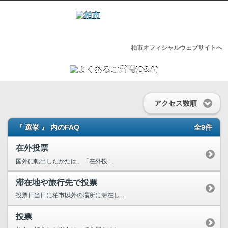
柏市オフィシャルウェブサイトへ
アクセス数順
『 選挙 』 内のFAQ
全9件
在外投票
国外に転出したかたは、「在外投...
滞在地や旅行先で投票
投票日当日に柏市以外の場所に滞在し...
投票