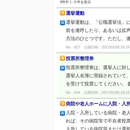
9件中 1 - 9 件を表示
選挙運動
選挙運動は、「公職選挙法」
前を連呼したり、あるいは拡
方法のひとつです。ただし、連
No：417
公開日時：2017/01/06 19:16
投票所整理券
投票所整理券は、選挙人に対
選挙人名簿に登録されていて
を受けて投票してください。 参
No：424
公開日時：2017/01/06 19:16
病院や老人ホームに入院・入
入院・入所している病院・老人
れば、その病院等で不在者投
入所している病院等または選挙