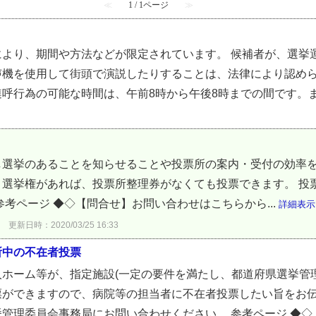
≪
1 / 1ページ
≫
により、期間や方法などが限定されています。 候補者が、選挙
声機を使用して街頭で演説したりすることは、法律により認め
呼行為の可能な時間は、午前8時から午後8時までの間です。また
し選挙のあることを知らせることや投票所の案内・受付の効率
、選挙権があれば、投票所整理券がなくても投票できます。 投
考ページ ◆◇【問合せ】お問い合わせはこちらから...
詳細表示
更新日時：2020/03/25 16:33
所中の不在者投票
ホーム等が、指定施設(一定の要件を満たし、都道府県選挙管
票ができますので、病院等の担当者に不在者投票したい旨をお
管理委員会事務局にお問い合わせください。 参考ページ ◆◇..