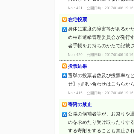
No：421
公開日時：2017/01/06 19:16
在宅投票
身体に重度の障害等があるか
め柏市選挙管理委員会が発行
者手帳をお持ちのかたで記載さ
No：420
公開日時：2017/01/06 19:16
投票結果
選挙の投票者数及び投票率など
せ】お問い合わせはこちらから
No：415
公開日時：2017/01/06 19:16
寄附の禁止
公職の候補者等が、お祭りや
のを求めたり受け取ったりす
する寄附をすることも禁止され