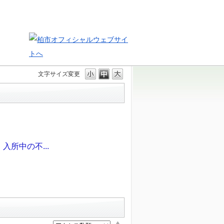
文字サイズ変更
所中の不...