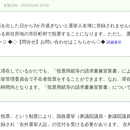
更新日時：2020/03/26 16:59
届を出した日から3か月過ぎないと選挙人名簿に登録されません
いる前住所地の市区町村で投票することになります。ただし、
ージ ◆◇【問合せ】お問い合わせはこちらから◇◆
詳細表示
に滞在しているかたでも、「投票用紙等の請求書兼宣誓書」に
選挙管理委員会で不在者投票をすることができます。なお、滞
時間内となります。「投票用紙等の請求書兼宣誓書」については
外投票」という制度により、国政選挙（衆議院議員・参議院議員
登録され「在外選挙人証」の交付を受ける必要があります。 在