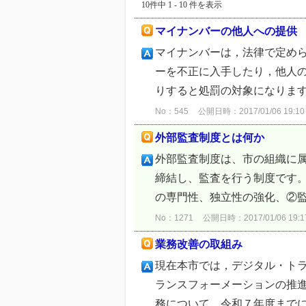
10件中 1 - 10 件を表示
マイナンバーの他人への提供
マイナンバーは，法律で定め
ーを不正に入手したり，他人
りすると処罰の対象になります。
No：545
公開日時：2017/01/06 19:10
外部監査制度とは何か
外部監査制度は、市の組織に
締結し、監査を行う制度です。
の専門性、独立性の強化、②監
No：1271
公開日時：2017/01/06 19:1
業務改善の取組み
現在本市では，デジタル・ト
ランスフォーメーションの推
務について，令和７年度までに