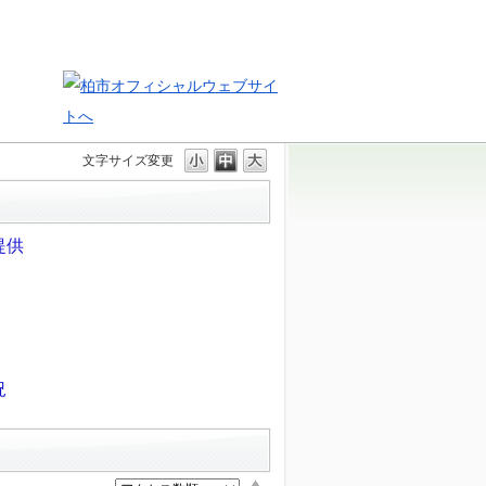
文字サイズ変更
提供
況