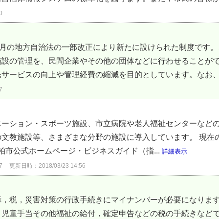
0
9月の地方自治法の一部改正により新たに設けられた制度です
施設の管理を、民間企業やその他の団体などに行わせることが
サービスの向上や管理経費の縮減を目的としています。なお、公
7
エーション・スポーツ施設、市立病院や老人福祉センターなど
文教施設等、さまざまな分野の施設に導入しています。 現在
柏市公式ホームページ・ビジネスガイド（指...
詳細表示
7
更新日時：2018/03/23 14:56
障，税，災害対策の行政手続きにマイナンバーが必要になりま
，児童手当その他福祉の給付，確定申告などの税の手続きなど