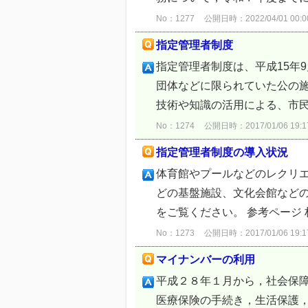
No：1277
公開日時：2022/04/01 00:0
指定管理者制度
指定管理者制度は、平成15年
団体などに限られていた公の
技術や知識の活用による、市民
No：1274
公開日時：2017/01/06 19:1
指定管理者制度の導入状況
体育館やプールなどのレクリ
どの基盤施設、文化会館などの
をご覧ください。 参考ページ 
No：1273
公開日時：2017/01/06 19:1
マイナンバーの利用
平成２８年１月から，社会保
医療保険の手続き，生活保護