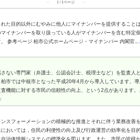
≪
1 / 1ページ
≫
られた目的以外にむやみに他人にマイナンバーを提供すること
のマイナンバーを取り扱っている人がマイナンバーを含む特定
 参考ページ 柏市公式ホームページ・マイナンバー 内閣官...
属さない専門家（弁護士、公認会計士、税理士など）を監査人
柏市では中核市となった平成20年4月から導入しています。
査機能に対する市民の信頼性の向上、という2点があります。また
7
ランスフォーメーションの積極的な推進とそれに伴う業務改善を
進においては，住民の利便性の向上及び行政運営の効率化を目
自治体情報システムの標準化を図ります。また，市民の皆様が市