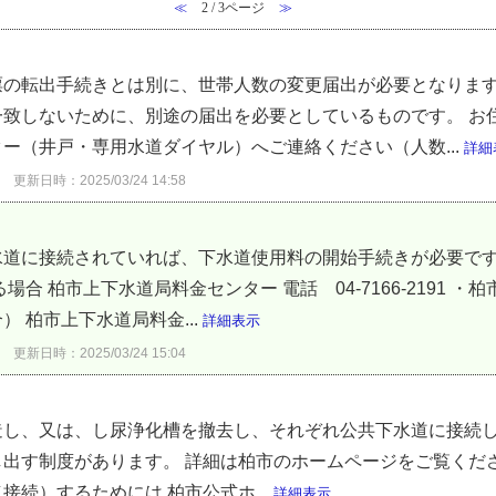
≪
2 / 3ページ
≫
票の転出手続きとは別に、世帯人数の変更届出が必要となります
一致しないために、別途の届出を必要としているものです。 お
ー（井戸・専用水道ダイヤル）へご連絡ください（人数...
詳細
更新日時：2025/03/24 14:58
水道に接続されていれば、下水道使用料の開始手続きが必要です
場合 柏市上下水道局料金センター 電話 04-7166-2191 
 柏市上下水道局料金...
詳細表示
更新日時：2025/03/24 15:04
造し、又は、し尿浄化槽を撤去し、それぞれ公共下水道に接続
出す制度があります。 詳細は柏市のホームページをご覧くださ
続）するためには 柏市公式ホ...
詳細表示