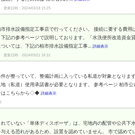
更新日時：2024/03/18 15:25
市排水設備指定工事店で行ってください。 接続に要する費用
、下記の参考ページで説明しております。「水洗便所改造資金貸
ついては、下記の柏市排水設備指定工事...
詳細表示
更新日時：2024/03/21 16:31
条件が整っていて、整備計画に入っている私道が対象となりま
地（私道）使用承諾書が必要となります。 参考ページ 柏市
せはこちらから◇◆
詳細表示
6
されていない「単体ディスポーザ」は、宅地内の配管や公共下
を与える恐れがあるため、設置を認めていません。 市で認めて