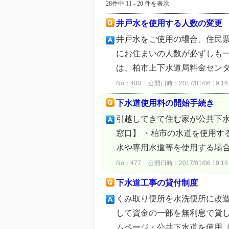
28件中 11 - 20 件を表示
井戸水を使用する人数の変更
井戸水をご使用の場合、住民
にお住まいの人数が必ずしも
は、柏市上下水道局料金センタ
No：480
公開日時：2017/01/06 19:16
下水道使用料の開始手続き
引越してきて住む家が公共下
窓口】 ・柏市の水道を使用する
水や専用水道等を使用する場合）
No：477
公開日時：2017/01/06 19:16
下水道工事の貸付制度
くみ取り便所を水洗便所に改
して資金の一部を無利息で貸し
ムページ・公共下水道を使用（接