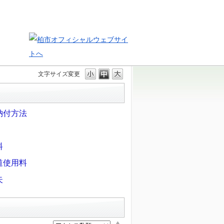
文字サイズ変更
納付方法
料
道使用料
失