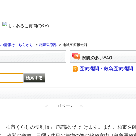
課の情報はこちらから
>
健康医療部
>
地域医療推進課
閲覧の多いFAQ
医療機関・救急医療機関
≪
1 / 1ページ
≫
、「柏市くらしの便利帳」で確認いただけます。また、柏市医
す。 夜間の急病、日曜・休日の急病の際の診療案内（救急医療