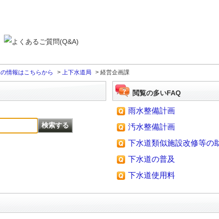
課の情報はこちらから
>
上下水道局
>
経営企画課
閲覧の多いFAQ
雨水整備計画
汚水整備計画
下水道類似施設改修等の
下水道の普及
下水道使用料