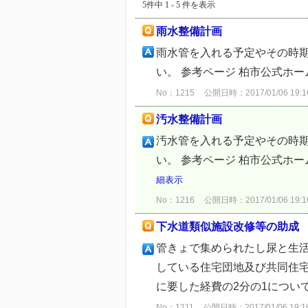
5件中 1 - 5 件を表示
雨水整備計画
雨水管を入れる予定やその時
い。 参考ページ 柏市公式ホ
No：1215
公開日時：2017/01/06 19:1
汚水整備計画
汚水管を入れる予定やその時
い。 参考ページ 柏市公式ホ
細表示
No：1216
公開日時：2017/01/06 19:1
下水道類似施設改修等の助成
管きょで集められたし尿と生
している住宅団地及び共同住
に要した経費の2分の1につい
No：1211
公開日時：2017/01/06 19:1