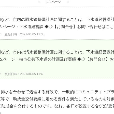
≪
1 / 1ページ
≫
期など、市内の雨水管整備計画に関することは、下水道経営課
ームページ・下水道経営課 ◆◇【お問合せ】お問い合わせはこ
6
更新日時：2021/04/05 11:35
期など、市内の汚水管整備計画に関することは、下水道経営課
ームページ・柏市公共下水道の計画及び実績 ◆◇【お問合せ】
6
更新日時：2021/04/05 11:49
活排水を合わせて処理する施設で、一般的にコミュニティ・プ
宅等で、助成金交付要綱に定める要件を満たしているものを対
て助成金を交付するものです。なお、各戸が設置する合併処理浄化
6