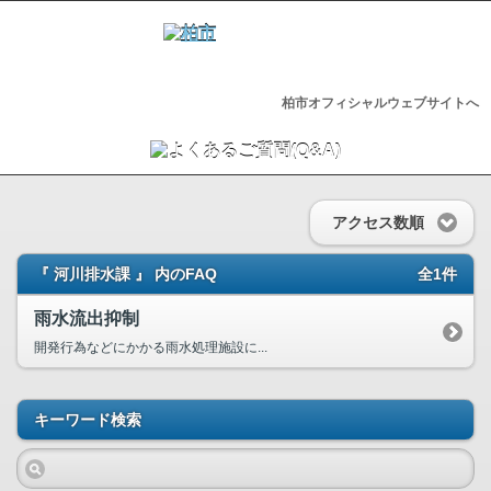
柏市オフィシャルウェブサイトへ
アクセス数順
『 河川排水課 』 内のFAQ
全1件
雨水流出抑制
開発行為などにかかる雨水処理施設に...
キーワード検索