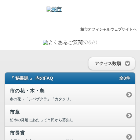
柏市オフィシャルウェブサイトへ
アクセス数順
『 秘書課 』 内のFAQ
全8件
市の花・木・鳥
市の花→「シバザクラ」「カタクリ」...
市章
柏市の発足にあたって市民から募集し...
市長賞