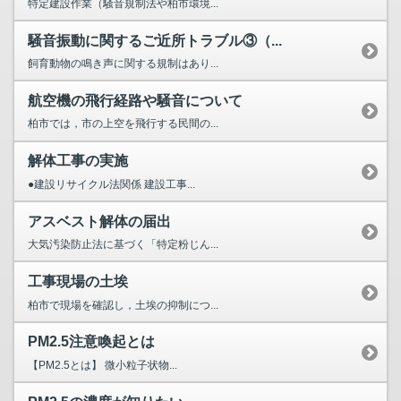
特定建設作業（騒音規制法や柏市環境...
騒音振動に関するご近所トラブル③（...
飼育動物の鳴き声に関する規制はあり...
航空機の飛行経路や騒音について
柏市では，市の上空を飛行する民間の...
解体工事の実施
●建設リサイクル法関係 建設工事...
アスベスト解体の届出
大気汚染防止法に基づく「特定粉じん...
工事現場の土埃
柏市で現場を確認し，土埃の抑制につ...
PM2.5注意喚起とは
【PM2.5とは】 微小粒子状物...