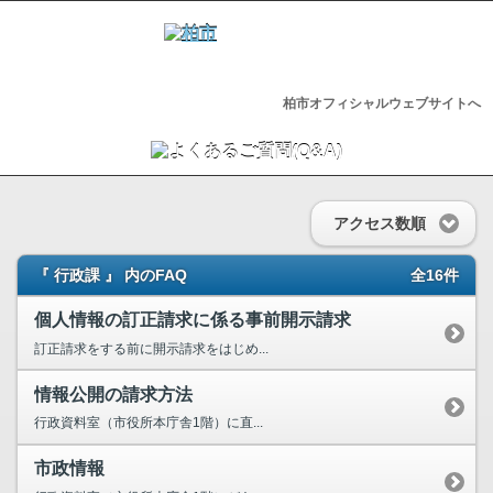
柏市オフィシャルウェブサイトへ
アクセス数順
『 行政課 』 内のFAQ
全16件
個人情報の訂正請求に係る事前開示請求
訂正請求をする前に開示請求をはじめ...
情報公開の請求方法
行政資料室（市役所本庁舎1階）に直...
市政情報