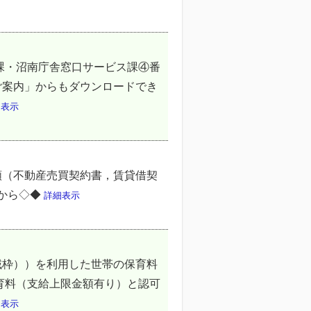
課・沼南庁舎窓口サービス課④番
ご案内」からもダウンロードでき
細表示
類（不動産売買契約書，賃貸借契
らから◇◆
詳細表示
域枠））を利用した世帯の保育料
育料（支給上限金額有り）と認可
細表示