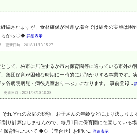
継続されますが、食材確保が困難な場合では給食の実施は困難
ちらから◇◆
詳細表示
6
更新日時：2018/11/13 15:27
環として、柏市に居住するか市内保育園等に通っている市外の
ず、集団保育が困難な時期に一時的にお預かりする事業です。実
ヶ谷病院病児・病後児室おりーぶ」になります。 事前登録...
更新日時：2021/03/10 10:38
 それぞれの家庭の税額、お子さんの年齢などにより決まりま
日割り計算はしませんので、毎月1日に保育園に在園している場
 保育料について ◆◇【問合せ】お問い...
詳細表示