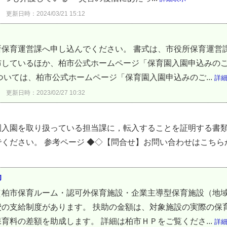
更新日時：2024/03/21 15:12
所保育運営課へ申し込んでください。 書式は、市役所保育運営
布しているほか、柏市公式ホームページ「保育園入園申込みの
ついては、柏市公式ホームページ「保育園入園申込みのご...
詳
更新日時：2023/02/27 10:32
園入園を取り扱っている担当課に，転入することを証明する書
ください。 参考ページ ◆◇【問合せ】お問い合わせはこち
助
（柏市保育ルーム・認可外保育施設・企業主導型保育施設（地
費の支給制度があります。 扶助の金額は、対象施設の実際の保
育料の差額を助成します。 詳細は柏市ＨＰをご覧くださ...
詳