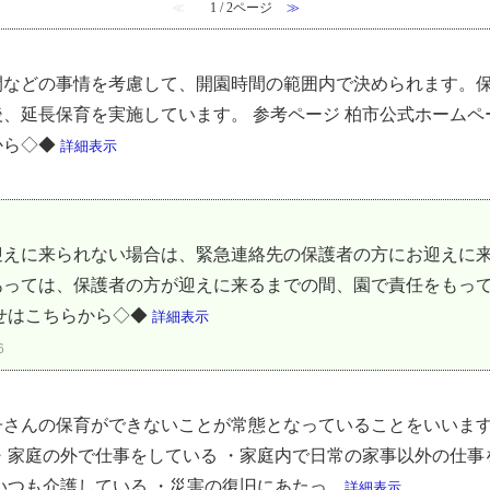
≪
1 / 2ページ
≫
間などの事情を考慮して、開園時間の範囲内で決められます。
、延長保育を実施しています。 参考ページ 柏市公式ホームペ
から◇◆
詳細表示
迎えに来られない場合は、緊急連絡先の保護者の方にお迎えに
あっては、保護者の方が迎えに来るまでの間、園で責任をもって
せはこちらから◇◆
詳細表示
6
子さんの保育ができないことが常態となっていることをいいます
・家庭の外で仕事をしている ・家庭内で日常の家事以外の仕事
つも介護している ・災害の復旧にあたっ...
詳細表示