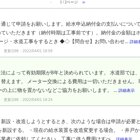
≪
1 / 2ページ
≫
を通じて申請をお願いします。給水申込納付金の支払いについ
めていただきます（納付時期は工事前です）。納付金の金額は
ージ・水道工事をするとき ◆◇【問合せ】お問い合わせ...
詳細
更新日時：2022/04/01 18:59
法によって有効期限が8年と決められています。 水道部では、
替えます。 メーター交換による費用は一切いただきません。
の上に物を置かないなどご協力をお願いします。 ...
詳細表示
更新日時：2022/04/01 18:24
り新設・改造しようとするとき、次のような場合は申請が必要と
を新設する。 ・現在の給水装置を改造変更する場合。 ・井戸か
業者に依頼してください。工事に伴う費用はすべ...
詳細表示