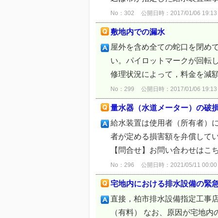
No：302
公開日時：2017/01/06 19:13
敷地内での漏水
屋外を含め全ての蛇口を閉め
い。パイロットマークが回転
修理状況によって，料金を減額
No：299
公開日時：2017/01/06 19:13
量水器（水道メーター）の破
給水装置は使用者（所有者）
者が定める損害額を弁償してい
【問合せ】お問い合わせはこ
No：296
公開日時：2021/05/11 00:00
宅地内における排水設備の緊
直接，柏市排水設備指定工事店
（有料） なお、原因が宅地内