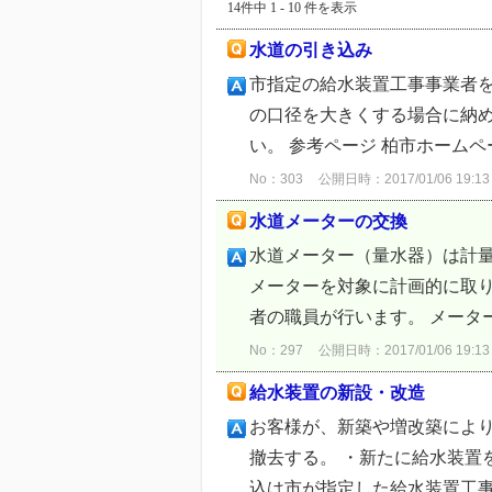
14件中 1 - 10 件を表示
水道の引き込み
市指定の給水装置工事事業者
の口径を大きくする場合に納
い。 参考ページ 柏市ホームペ
No：303
公開日時：2017/01/06 19:13
水道メーターの交換
水道メーター（量水器）は計量
メーターを対象に計画的に取り
者の職員が行います。 メーター
No：297
公開日時：2017/01/06 19:13
給水装置の新設・改造
お客様が、新築や増改築によ
撤去する。 ・新たに給水装置
込は市が指定した給水装置工事