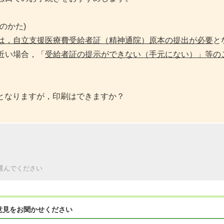
のかた)
は，自立支援医療費受給者証（精神通院）原本の提出が必要
と
近い場合，「
受給者証の提示ができない（手元にない）」等の
となりますが，印刷はできますか？
。
選んでください
意見をお聞かせください