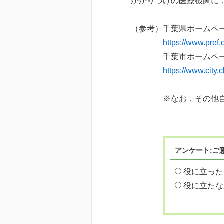
かかりつけの医療機関に
（参考）千葉県ホームペ
https://www.pref.c
千葉市ホームページ「
https://www.city.
※なお，その他自治体
アンケート:ご
役に立った
役に立たな