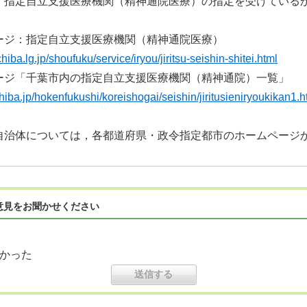
，指定自立支援医療機関（精神通院医療）の指定を受けている
ージ：指定自立支援医療機関（精神通院医療）
hiba.lg.jp/shoufuku/service/iryou/jiritsu-seishin-shitei.html
千葉市内の指定自立支援医療機関（精神通院）一覧」
chiba.jp/hokenfukushi/koreishogai/seishin/jiritusieniryoukikan1.h
については，各都道府県・政令指定都市のホームページか
意見をお聞かせください
かった