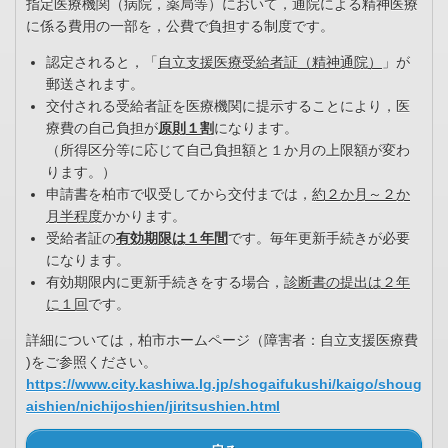
指定医療機関（病院，薬局等）において，通院による精神医療
に係る費用の一部を，公費で負担する制度です。
認定されると，「
自立支援医療受給者証（精神通院）
」が
郵送されます。
交付される受給者証を医療機関に提示することにより，医
療費の自己負担が
原則１割
になります。
（所得区分等に応じて自己負担額と１か月の上限額が変わ
ります。）
申請書を柏市で収受してから交付までは，
約２か月～２か
月半程度
かかります。
受給者証の
有効期限は１年間
です。毎年更新手続きが必要
になります。
有効期限内に更新手続きをする場合，
診断書の提出は２年
に１回
です。
詳細については，柏市ホームページ（障害者：自立支援医療費
)をご参照ください。
https://www.city.kashiwa.lg.jp/shogaifukushi/kaigo/shoug
aishien/nichijoshien/jiritsushien.html