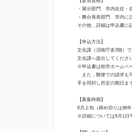
【参加資格】
・展示部門 市内在住・
・舞台発表部門 市内に
その他，詳細は申込書に
【申込方法】
文化課（沼南庁舎3階）
文化課へ提出してくださ
※申込書は柏市ホームペ
また，郵便での請求も可
手を同封し所定の期日ま
【募集時期】
8月上旬（締め切りは例
※詳細については8月1