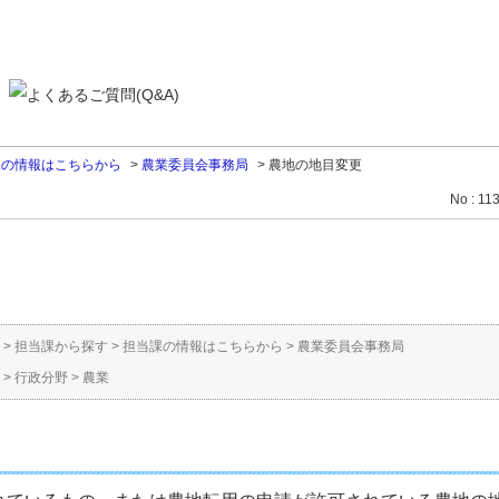
課の情報はこちらから
>
農業委員会事務局
>
農地の地目変更
No : 11
。
>
担当課から探す
>
担当課の情報はこちらから
>
農業委員会事務局
>
行政分野
>
農業