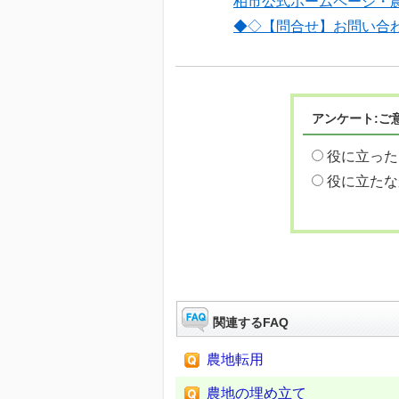
柏市公式ホームページ・
◆◇【問合せ】お問い合
アンケート:ご
役に立った
役に立たな
関連するFAQ
農地転用
農地の埋め立て