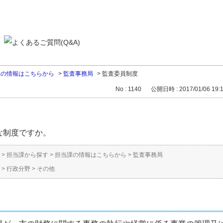
課の情報はこちらから
>
監査事務局
>
監査委員制度
No : 1140
公開日時 : 2017/01/06 19:
な制度ですか。
>
担当課から探す
>
担当課の情報はこちらから
>
監査事務局
>
行政分野
>
その他