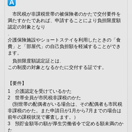
市民税が非課税世帯の被保険者のかたで交付要件を
満たすかたであれば、申請することにより負担限度額
認定の対象となり
、
介護保険施設やショートステイを利用したときの「食
費」と「部屋代」の自己負担額を軽減することができ
ます。
負担限度額認定証とは
、
この制度の対象となるかたに交付する証です。
【要件】
1 介護認定を受けているかた
2 世帯全員が市民税非課税のかた
(別世帯の配偶者がいる場合は、その配偶者も市民税
非課税のかた。また申請日が
1
月から
7
月までの場合は
前年の課税状況で審査します。）
3 預貯金額等の額が厚生労働省令で定める額未満のか
た