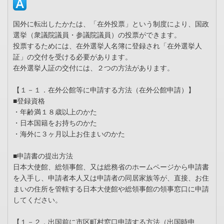
国外に転出したかたは、「在外投票」という制度により、国政
選挙（衆議院議員・参議院議員）の投票ができます。
投票するためには、在外選挙人名簿に登録され「在外選挙人
証」の交付を受ける必要があります。
在外選挙人証の交付には、２つの方法があります。
【１－１．在外公館等に申請する方法（在外公館申請）】
■登録資格
・年齢満１８歳以上のかた
・日本国籍をお持ちのかた
・海外に３ヶ月以上お住まいのかた
■申請書の提出方法
日本大使館、総領事館、又は総務省のホームページから申請書
を入手し、申請者本人又は申請者の同居家族等が、直接、お住
まいの住所を管轄する日本大使館や総領事館の領事窓口に申請
してください。
【１－２．出国前に市区町村窓口申請する方法（出国時申